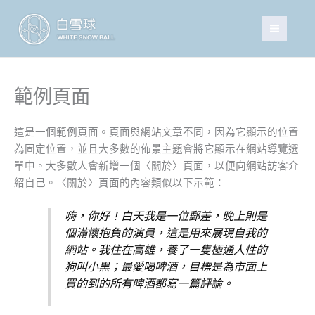
跳
至
主
要
內
容
範例頁面
這是一個範例頁面。頁面與網站文章不同，因為它顯示的位置
為固定位置，並且大多數的佈景主題會將它顯示在網站導覽選
單中。大多數人會新增一個〈關於〉頁面，以便向網站訪客介
紹自己。〈關於〉頁面的內容類似以下示範：
嗨，你好！白天我是一位郵差，晚上則是
個滿懷抱負的演員，這是用來展現自我的
網站。我住在高雄，養了一隻極通人性的
狗叫小黑；最愛喝啤酒，目標是為市面上
買的到的所有啤酒都寫一篇評論。