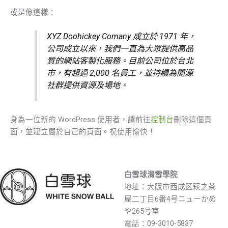
或是像這樣：
XYZ Doohickey Comany 成立於 1971 年，
公司成立以來，我們一直為大眾提供高品
質的網站客製化服務。目前公司位於台北
市，有超過 2,000 名員工，並持續為開源
社群提供資源及場地。
身為一位新的 WordPress 使用者，請前往
控制台
刪除這個頁
面，並建立屬於自己的頁面。祝使用愉快！
白雪球滑雪學院
地址：大阪市西成区萩之茶
屋二丁目6番4号ニューかめ
や265号室
電話：09-3010-5837